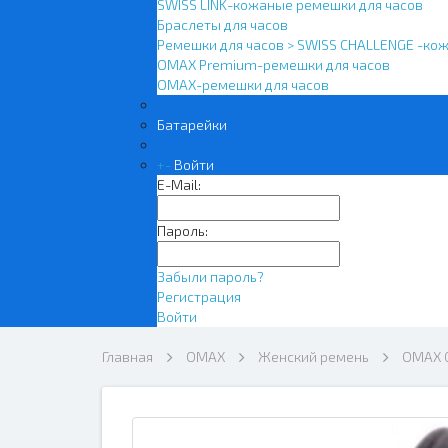
SWISS LINK-кожаные ремешки для часов
Браслеты для часов
Ремешки для часов > SWISS CHALLENGE -ко
OMAX Premium-ремешки для часов
OMAX-ремешки для часов
Батарейки
+
-
Войти
E-Mail:
Пароль:
Забыли пароль?
Регистрация
Войти
Главная
OMAX
Женский ремень
OMAX 