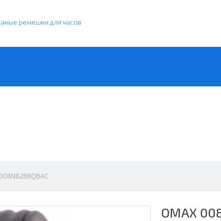
жаные ремешки для часов
008N8288QBAC
OMAX 00