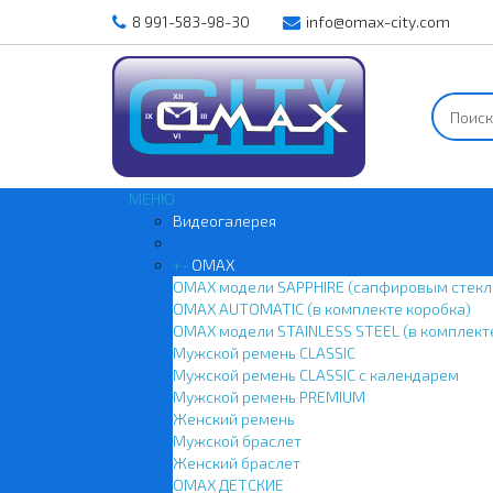
8 991-583-98-30
info@omax-city.com
МЕНЮ
Видеогалерея
+
-
OMAX
OMAX модели SAPPHIRE (сапфировым стекл
OMAX AUTOMATIC (в комплекте коробка)
OMAX модели STAINLESS STEEL (в комплект
Мужской ремень CLASSIC
Мужской ремень CLASSIC с календарем
Мужской ремень PREMIUM
Женский ремень
Мужской браслет
Женский браслет
OMAX ДЕТСКИЕ