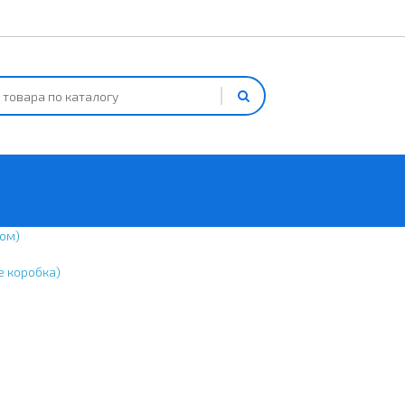
ом)
е коробка)