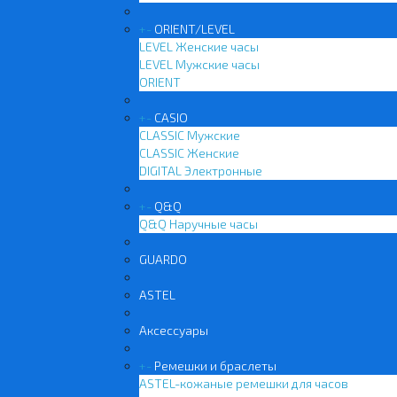
+
-
ORIENT/LEVEL
LEVEL Женские часы
LEVEL Мужские часы
ORIENT
+
-
CASIO
CLASSIC Мужские
CLASSIC Женские
DIGITAL Электронные
+
-
Q&Q
Q&Q Наручные часы
GUARDO
ASTEL
Аксессуары
+
-
Ремешки и браслеты
ASTEL-кожаные ремешки для часов