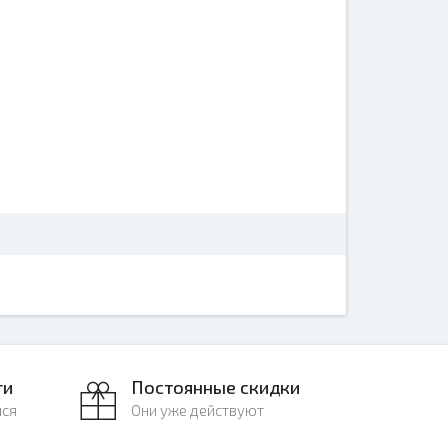
ги
Постоянные скидки
лся
Они уже действуют