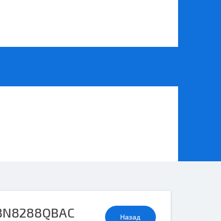
8N8288QBAC
Назад