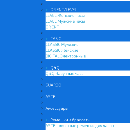
+
-
ORIENT/LEVEL
LEVEL Женские часы
LEVEL Мужские часы
ORIENT
+
-
CASIO
CLASSIC Мужские
CLASSIC Женские
DIGITAL Электронные
+
-
Q&Q
Q&Q Наручные часы
GUARDO
ASTEL
Аксессуары
+
-
Ремешки и браслеты
ASTEL-кожаные ремешки для часов