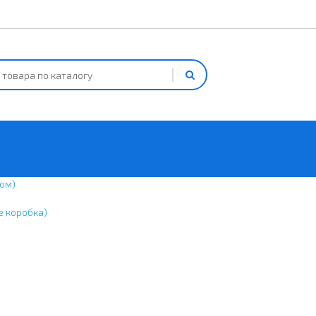
ом)
е коробка)