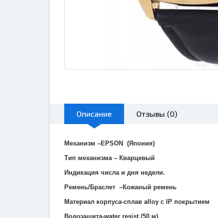
Описание
Отзывы (0)
Механизм –
EPSON
(Япония)
Тип механизма – Кварцевый
Индикация числа и дня недели.
Ремень/Браслет –Кожаный ремень
Материал корпуса-сплав alloy с IP покрытием
Водозащита-
water
resist
(50 м)