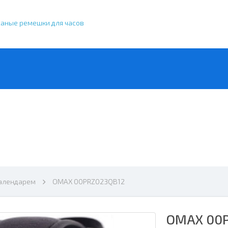
жаные ремешки для часов
календарем
OMAX 00PRZ023QB12
OMAX 00P