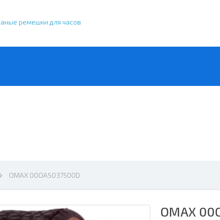
жаные ремешки для часов
OMAX 00OAS037500D
OMAX 00