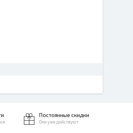
ги
Постоянные скидки
лся
Они уже действуют