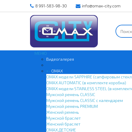
8 991-583-98-30
info@omax-city.com
МЕНЮ
Видеогалерея
+
-
OMAX
OMAX модели SAPPHIRE (сапфировым стекл
OMAX AUTOMATIC (в комплекте коробка)
OMAX модели STAINLESS STEEL (в комплект
Мужской ремень CLASSIC
Мужской ремень CLASSIC с календарем
Мужской ремень PREMIUM
Женский ремень
Мужской браслет
Женский браслет
OMAX ДЕТСКИЕ