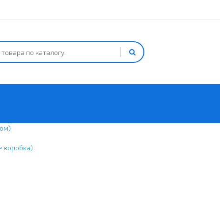
ом)
е коробка)