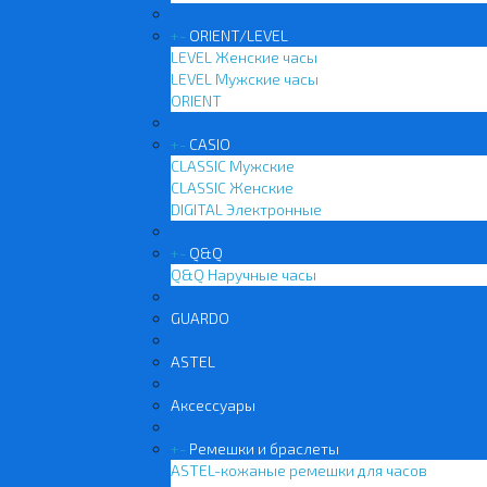
+
-
ORIENT/LEVEL
LEVEL Женские часы
LEVEL Мужские часы
ORIENT
+
-
CASIO
CLASSIC Мужские
CLASSIC Женские
DIGITAL Электронные
+
-
Q&Q
Q&Q Наручные часы
GUARDO
ASTEL
Аксессуары
+
-
Ремешки и браслеты
ASTEL-кожаные ремешки для часов