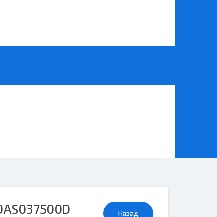
OAS037500D
Назад