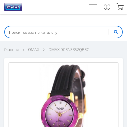
Главная
OMAX
OMAX 008N8352QB8C