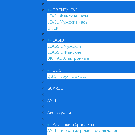
+
-
ORIENT/LEVEL
LEVEL Женские часы
LEVEL Мужские часы
ORIENT
+
-
CASIO
CLASSIC Мужские
CLASSIC Женские
DIGITAL Электронные
+
-
Q&Q
Q&Q Наручные часы
GUARDO
ASTEL
Аксессуары
+
-
Ремешки и браслеты
ASTEL-кожаные ремешки для часов