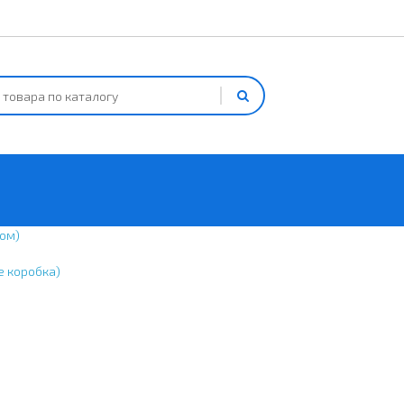
ом)
е коробка)