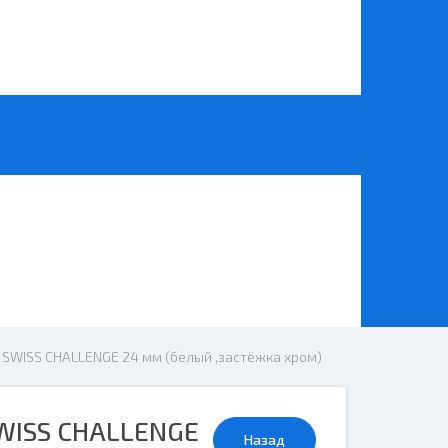
 SWISS CHALLENGE 24 мм (белый ,застёжка хром)
WISS CHALLENGE
Назад