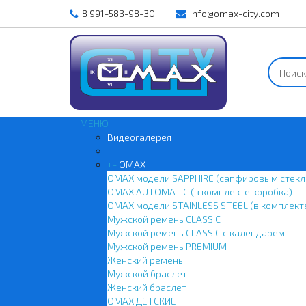
8 991-583-98-30
info@omax-city.com
МЕНЮ
Видеогалерея
+
-
OMAX
OMAX модели SAPPHIRE (сапфировым стекл
OMAX AUTOMATIC (в комплекте коробка)
OMAX модели STAINLESS STEEL (в комплект
Мужской ремень CLASSIC
Мужской ремень CLASSIC с календарем
Мужской ремень PREMIUM
Женский ремень
Мужской браслет
Женский браслет
OMAX ДЕТСКИЕ