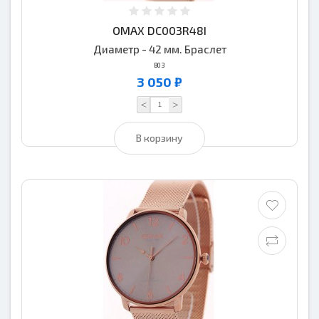
OMAX DC003R48I
Диаметр - 42 мм. Браслет
B03
3 050 ₽
<
>
В корзину