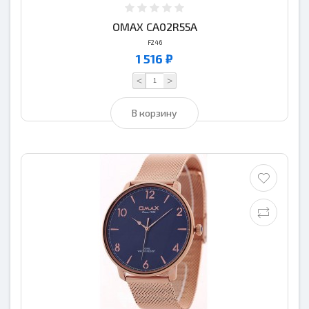
OMAX CA02R55A
F246
1 516 ₽
<
>
В корзину