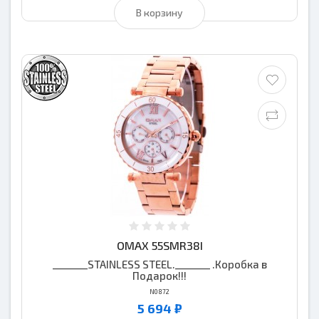
В корзину
OMAX 55SMR38I
_______STAINLESS STEEL._______ .Коробка в
Подарок!!!
N0872
5 694 ₽