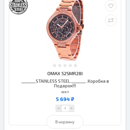
OMAX 52SMR28I
_______STAINLESS STEEL._______ .Коробка в
Подарок!!!
N0871
5 694 ₽
<
>
В корзину