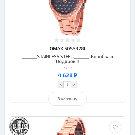
OMAX 50SYR28I
_______STAINLESS STEEL._______ .Коробка в
Подарок!!!
N0757
4 628 ₽
<
>
В корзину