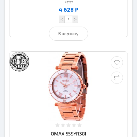
N0757
4 628 ₽
<
>
В корзину
OMAX 55SYR38I