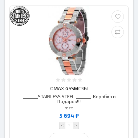
OMAX 46SMC36I
_______STAINLESS STEEL._______ .Коробка в
Подарок!!!
N0870
5 694 ₽
<
>