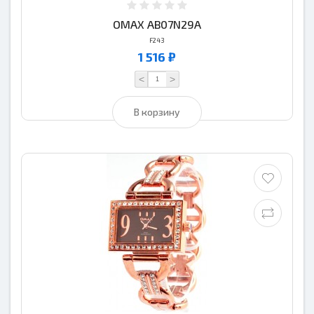
OMAX AB07N29A
F243
1 516 ₽
<
>
В корзину