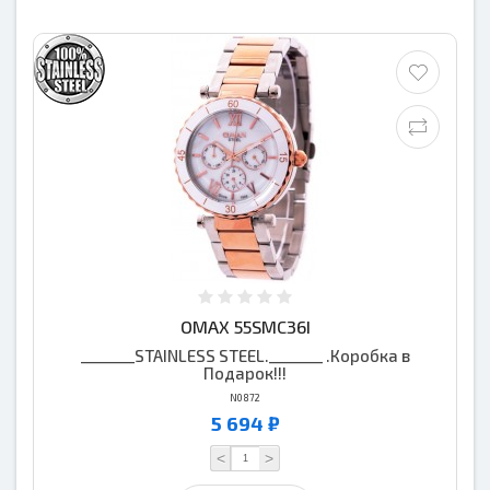
OMAX 55SMC36I
_______STAINLESS STEEL._______ .Коробка в
Подарок!!!
N0872
5 694 ₽
<
>