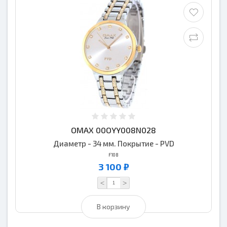
OMAX 00OYY008N028
Диаметр - 34 мм. Покрытие - PVD
F108
3 100 ₽
<
>
В корзину