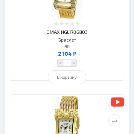
OMAX HGL170GB03
Браслет
F151
2 104 ₽
<
>
В корзину