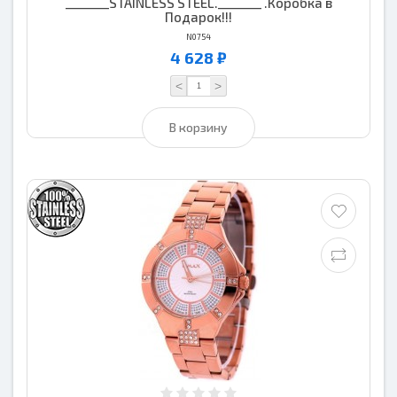
_______STAINLESS STEEL._______ .Коробка в
Подарок!!!
N0754
4 628 ₽
<
>
В корзину