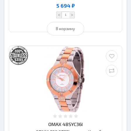
5 694 ₽
<
>
В корзину
OMAX 48SYC36I