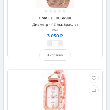
OMAX DC003R98I
Диаметр - 42 мм. Браслет
F083
3 050 ₽
<
>
В корзину