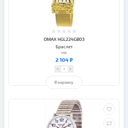
OMAX HGL224GB03
Браслет
F151
2 104 ₽
<
>
В корзину