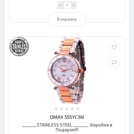
<
>
В корзину
OMAX 55SYC36I
_______STAINLESS STEEL._______ .Коробка в
Подарок!!!