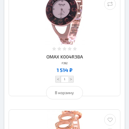
OMAX K004R38A
F392
1 514 ₽
<
>
В корзину