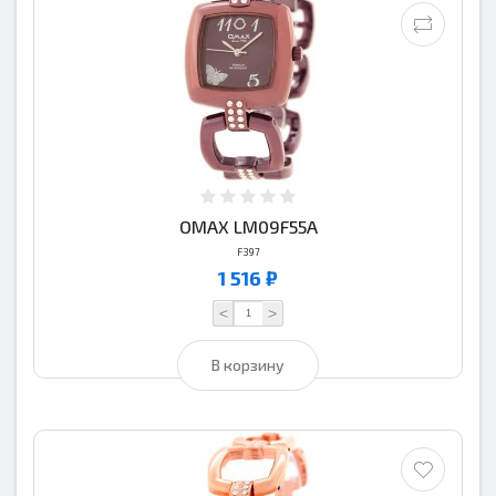
OMAX LM09F55A
F397
1 516 ₽
<
>
В корзину