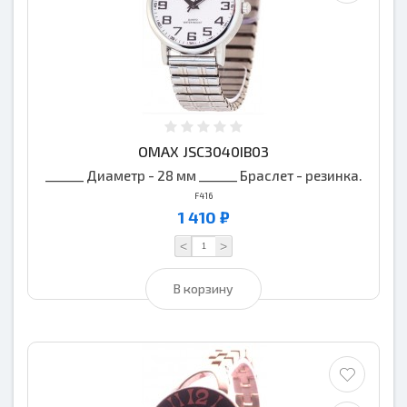
OMAX JSC3040IB03
______ Диаметр - 28 мм ______ Браслет - резинка.
F416
1 410 ₽
<
>
В корзину