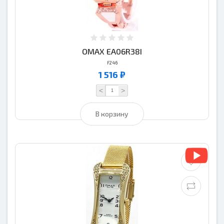
OMAX EA06R38I
F246
1 516 ₽
<
>
В корзину