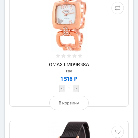
OMAX LM09R38A
F397
1 516 ₽
<
>
В корзину