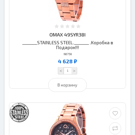
OMAX 49SYR38I
_______STAINLESS STEEL._______ .Коробка в
Подарок!!!
N0756
4 628 ₽
<
>
В корзину