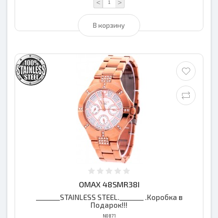
<
>
В корзину
OMAX 48SMR38I
_______STAINLESS STEEL._______ .Коробка в
Подарок!!!
N0871