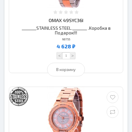
OMAX 49SYC36I
_______STAINLESS STEEL._______ .Коробка в
Подарок!!!
N0755
4 628 ₽
<
>
В корзину