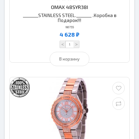
OMAX 48SYR38I
_______STAINLESS STEEL._______ .Коробка в
Подарок!!!
N0755
4 628 ₽
<
>
В корзину