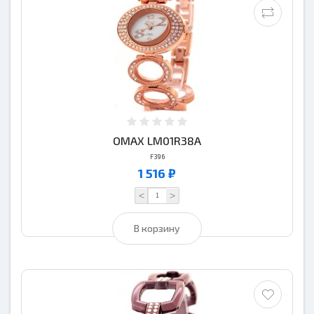
OMAX LM01R38A
F396
1 516 ₽
<
>
В корзину