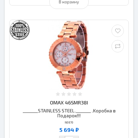
В корзину
OMAX 46SMR38I
_______STAINLESS STEEL._______ .Коробка в
Подарок!!!
N0870
5 694 ₽