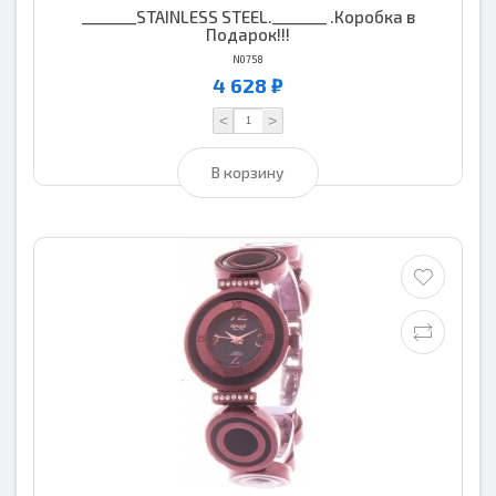
_______STAINLESS STEEL._______ .Коробка в
Подарок!!!
N0758
4 628 ₽
<
>
В корзину