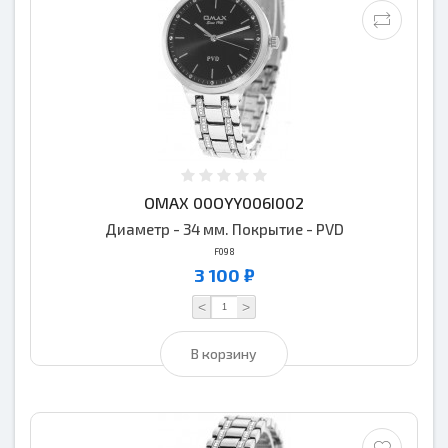
OMAX 00OYY006I002
Диаметр - 34 мм. Покрытие - PVD
F098
3 100 ₽
<
>
В корзину