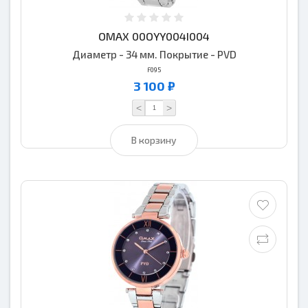
OMAX 00OYY004I004
Диаметр - 34 мм. Покрытие - PVD
F095
3 100 ₽
<
>
В корзину