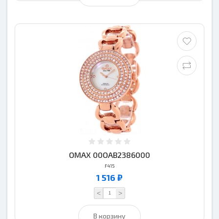
OMAX 00OAB2386000
F415
1 516 ₽
<
>
В корзину