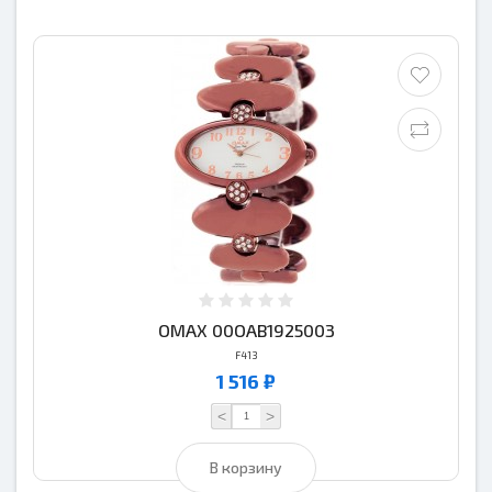
OMAX 00OAB1925003
F413
1 516 ₽
<
>
В корзину