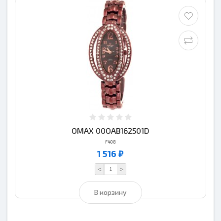
OMAX 00OAB162501D
F408
1 516 ₽
<
>
В корзину