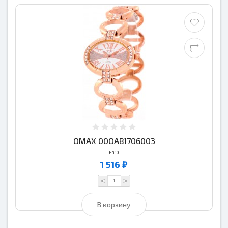
OMAX 00OAB1706003
F410
1 516 ₽
<
>
В корзину