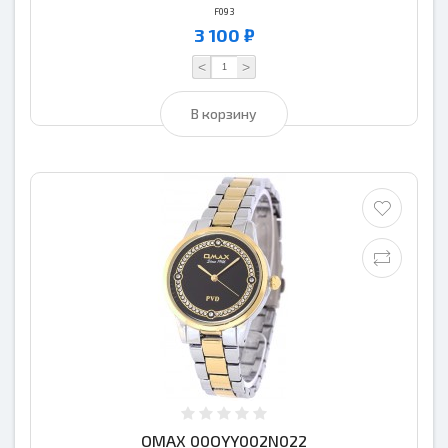
F093
3 100 ₽
<
>
В корзину
OMAX 00OYY002N022