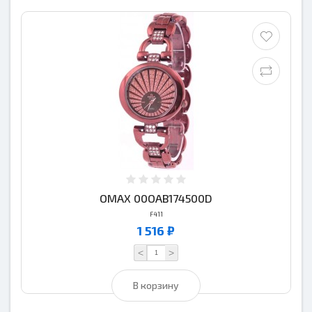
OMAX 00OAB174500D
F411
1 516 ₽
<
>
В корзину