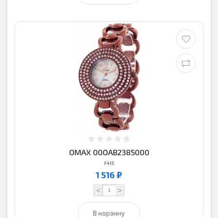
OMAX 00OAB2385000
F415
1 516 ₽
<
>
В корзину