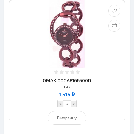
OMAX 00OAB166500D
F409
1 516 ₽
<
>
В корзину