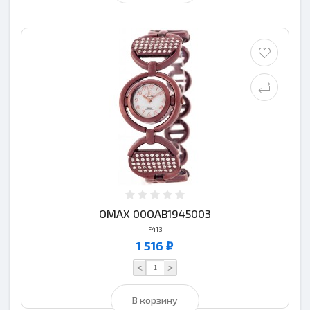
OMAX 00OAB1945003
F413
1 516 ₽
<
>
В корзину