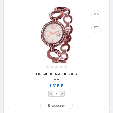
OMAX 00OAB1905003
F412
1 516 ₽
<
>
В корзину