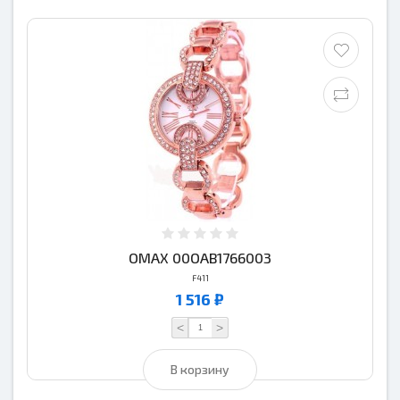
OMAX 00OAB1766003
F411
1 516 ₽
<
>
В корзину