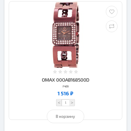
OMAX 00OAB168500D
F409
1 516 ₽
<
>
В корзину