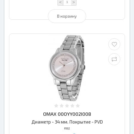
<
>
В корзину
OMAX 00OYY002I008
Диаметр - 34 мм. Покрытие - PVD
F092