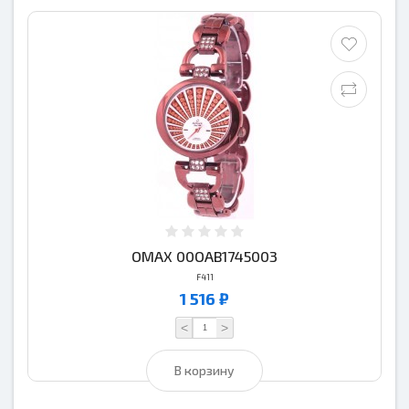
OMAX 00OAB1745003
F411
1 516 ₽
<
>
В корзину