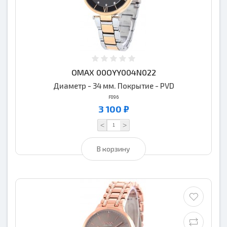
OMAX 00OYY004N022
Диаметр - 34 мм. Покрытие - PVD
F096
3 100 ₽
<
>
В корзину