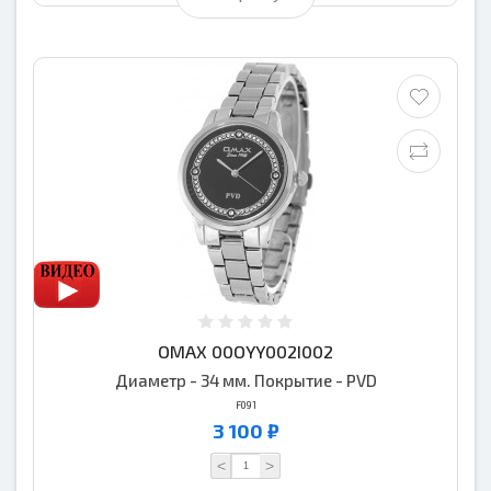
OMAX 00OYY002I002
Диаметр - 34 мм. Покрытие - PVD
F091
3 100 ₽
<
>