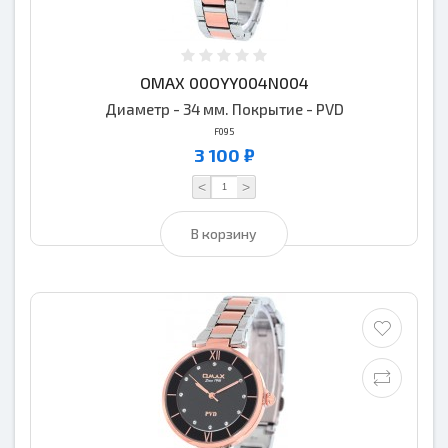
OMAX 00OYY004N004
Диаметр - 34 мм. Покрытие - PVD
F095
3 100 ₽
<
>
В корзину