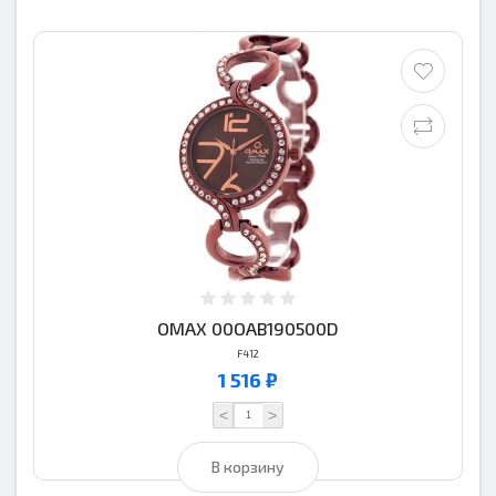
OMAX 00OAB190500D
F412
1 516 ₽
<
>
В корзину