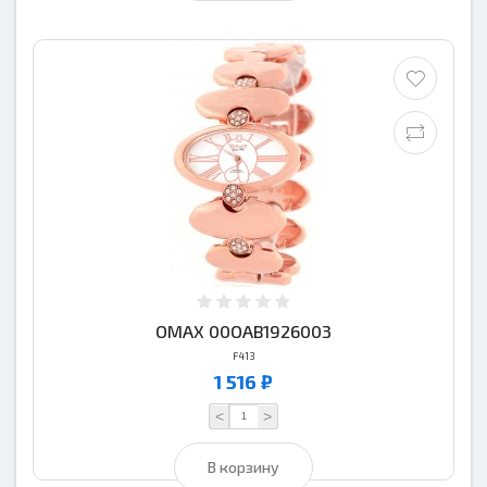
OMAX 00OAB1926003
F413
1 516 ₽
<
>
В корзину