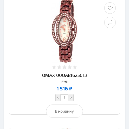
OMAX 00OAB1625013
F408
1 516 ₽
<
>
В корзину