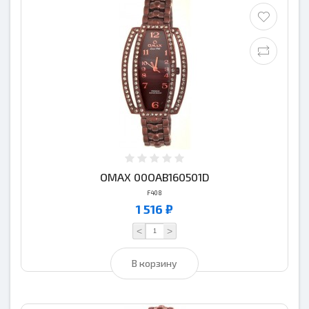
OMAX 00OAB160501D
F408
1 516 ₽
<
>
В корзину